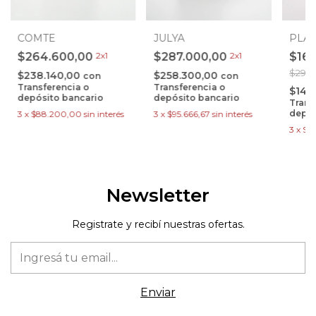
COMTE
PLA
JULYA
$264.600,00
2x1
$16
$287.000,00
2x1
$299.
$238.140,00
$258.300,00
con
con
Transferencia o
Transferencia o
$144
depósito bancario
depósito bancario
Trans
depós
3
x
$88.200,00
sin interés
3
x
$95.666,67
sin interés
3
x
$53
Newsletter
Registrate y recibí nuestras ofertas.