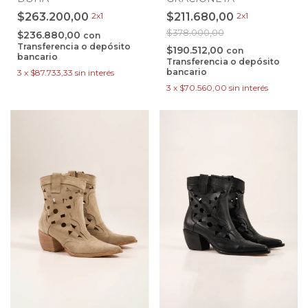
$263.200,00
2x1
$211.680,00
2x1
$378.000,00
$236.880,00
con
Transferencia o depósito
$190.512,00
con
bancario
Transferencia o depósito
bancario
3
x
$87.733,33
sin interés
3
x
$70.560,00
sin interés