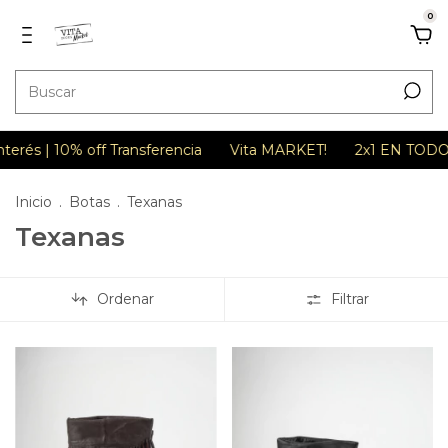
0
 | 10% off Transferencia
Vita MARKET!
2x1 EN TODO
3 
Inicio
.
Botas
.
Texanas
Texanas
Ordenar
Filtrar