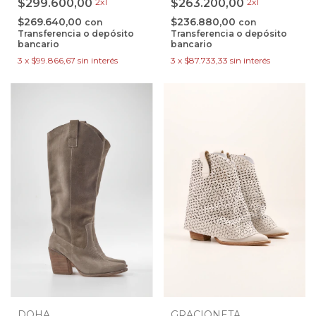
$299.600,00
2x1
$263.200,00
2x1
$269.640,00
$236.880,00
con
con
Transferencia o depósito
Transferencia o depósito
bancario
bancario
3
x
$99.866,67
sin interés
3
x
$87.733,33
sin interés
DOHA
GRACIONETA