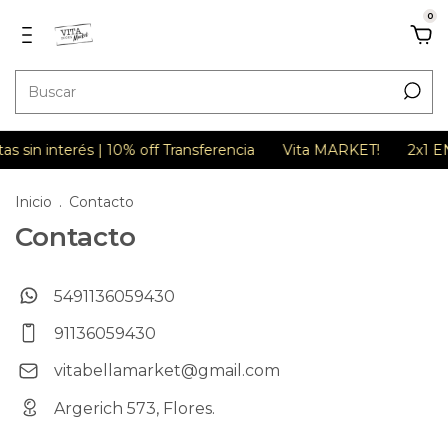
0
as sin interés | 10% off Transferencia
Vita MARKET!
2x1 E
Inicio
.
Contacto
Contacto
5491136059430
91136059430
vitabellamarket@gmail.com
Argerich 573, Flores.