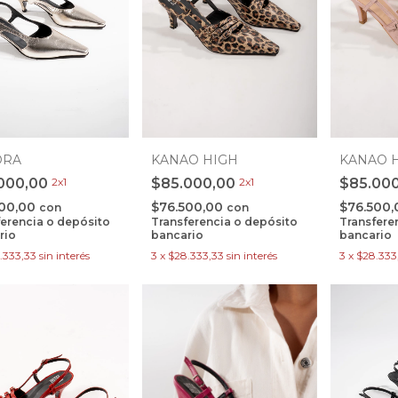
ORA
KANAO HIGH
KANAO 
000,00
2x1
$85.000,00
2x1
$85.00
500,00
$76.500,00
$76.500
con
con
ferencia o depósito
Transferencia o depósito
Transfere
rio
bancario
bancario
.333,33
sin interés
3
x
$28.333,33
sin interés
3
x
$28.333