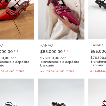
KANAO
AO
KANAO
$85.00
000,00
2x1
$85.000,00
2x1
$76.500
500,00
$76.500,00
con
con
Transfere
ferencia o depósito
Transferencia o depósito
bancario
rio
bancario
3
x
$28.333
.333,33
sin interés
3
x
$28.333,33
sin interés