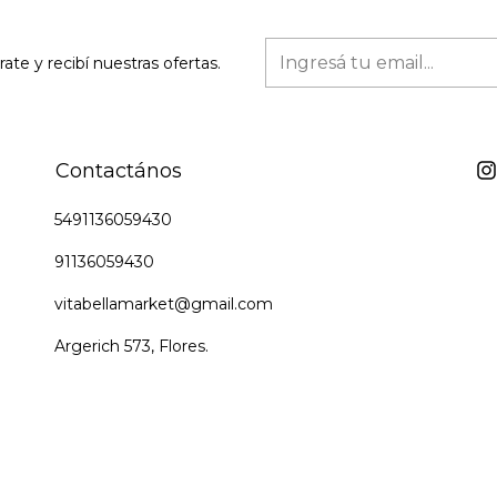
rate y recibí nuestras ofertas.
Contactános
5491136059430
91136059430
vitabellamarket@gmail.com
Argerich 573, Flores.