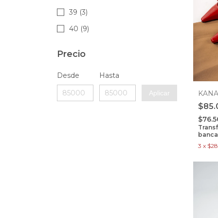
39 (3)
40 (9)
Precio
Desde
Hasta
KAN
Aplicar
$85.
$76.
Trans
banca
3
x
$28