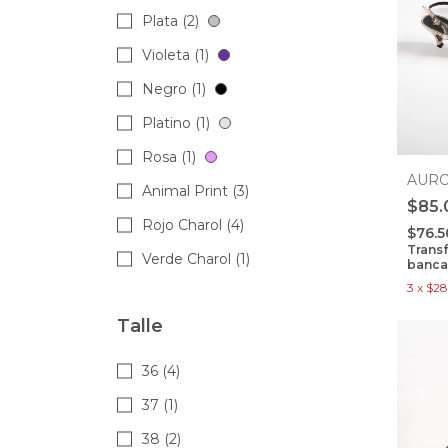
Plata (2)
Violeta (1)
Negro (1)
Platino (1)
Rosa (1)
AUR
Animal Print (3)
$85.
Rojo Charol (4)
$76.
Trans
Verde Charol (1)
banca
3
x
$28
Talle
36 (4)
37 (1)
38 (2)