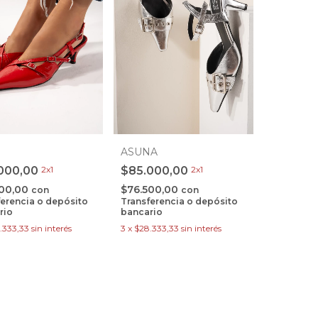
ASUNA
$85.000,00
2x1
000,00
2x1
$76.500,00
500,00
con
con
Transferencia o depósito
ferencia o depósito
bancario
rio
3
x
$28.333,33
sin interés
.333,33
sin interés