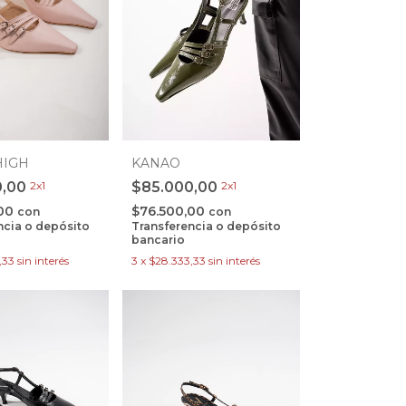
HIGH
KANAO
0,00
2x1
$85.000,00
2x1
,00
$76.500,00
con
con
ncia o depósito
Transferencia o depósito
bancario
,33
sin interés
3
x
$28.333,33
sin interés