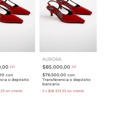
AURORA
0,00
2x1
$85.000,00
2x1
,00
$76.500,00
con
con
ncia o depósito
Transferencia o depósito
bancario
,33
sin interés
3
x
$28.333,33
sin interés