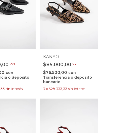
KANAO
0,00
2x1
$85.000,00
2x1
,00
$76.500,00
con
con
ncia o depósito
Transferencia o depósito
bancario
,33
sin interés
3
x
$28.333,33
sin interés