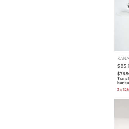
KAN
$85.
$76.
Trans
banca
3
x
$28