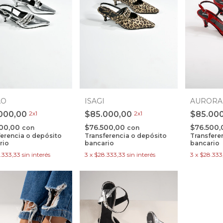
AURORA
AO
ISAGI
$85.00
000,00
2x1
$85.000,00
2x1
$76.500
500,00
$76.500,00
con
con
Transfere
ferencia o depósito
Transferencia o depósito
bancario
rio
bancario
3
x
$28.333
.333,33
sin interés
3
x
$28.333,33
sin interés