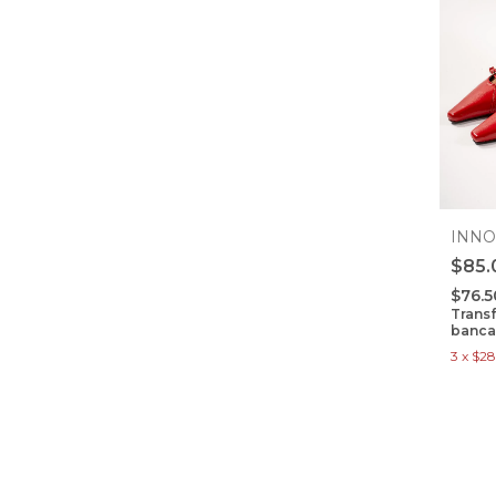
INNO
$85.
$76.
Trans
banca
3
x
$28