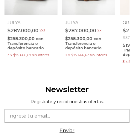
JULYA
JULYA
GRA
$287.000,00
2x1
$287.000,00
2x1
$211
$378
$258.300,00
$258.300,00
con
con
Transferencia o
Transferencia o
$190
depósito bancario
depósito bancario
Trans
depós
3
x
$95.666,67
sin interés
3
x
$95.666,67
sin interés
3
x
$7
Newsletter
Registrate y recibí nuestras ofertas.