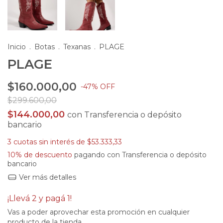
Inicio
.
Botas
.
Texanas
.
PLAGE
PLAGE
$160.000,00
-
47
%
OFF
$299.600,00
$144.000,00
con
Transferencia o depósito
bancario
3
cuotas sin interés de
$53.333,33
10% de descuento
pagando con Transferencia o depósito
bancario
Ver más detalles
¡Llevá 2 y pagá 1!
Vas a poder aprovechar esta promoción en cualquier
producto de la tienda.