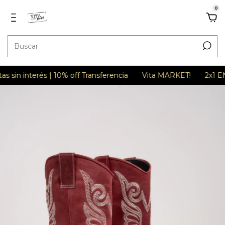
0
 interés | 10% off Transferencia
Vita MARKET!
2x1 EN TO