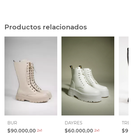
Productos relacionados
DAYRES
BUR
TRE
$60.000,00
2x1
$90.000,00
2x1
$99