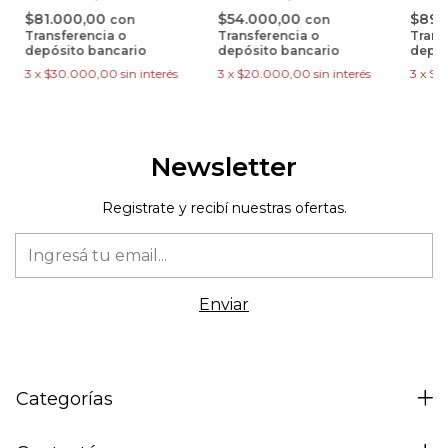
$54.000,00
$81.000,00
$89.
con
con
Transferencia o
Transferencia o
Trans
depósito bancario
depósito bancario
depós
3
x
$20.000,00
sin interés
3
x
$30.000,00
sin interés
3
x
$3
Newsletter
Registrate y recibí nuestras ofertas.
Categorías