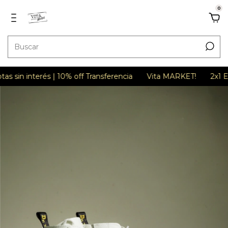
0
n interés | 10% off Transferencia
Vita MARKET!
2x1 EN T