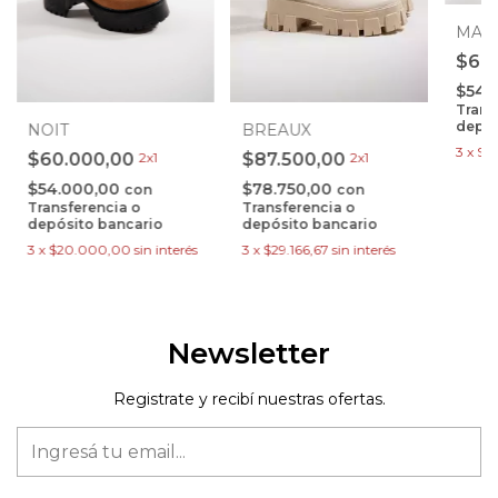
MAI
$60
$54.
Trans
depós
BREAUX
NOIT
3
x
$2
$87.500,00
2x1
$60.000,00
2x1
$78.750,00
$54.000,00
con
con
Transferencia o
Transferencia o
depósito bancario
depósito bancario
3
x
$29.166,67
sin interés
3
x
$20.000,00
sin interés
Newsletter
Registrate y recibí nuestras ofertas.