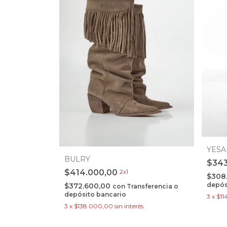
YES
BULRY
$34
$414.000,00
2x1
$308
depós
$372.600,00
con
Transferencia o
depósito bancario
3
x
$11
3
x
$138.000,00
sin interés