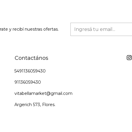
rate y recibí nuestras ofertas.
Contactános
5491136059430
91136059430
vitabellamarket@gmail.com
Argerich 573, Flores.