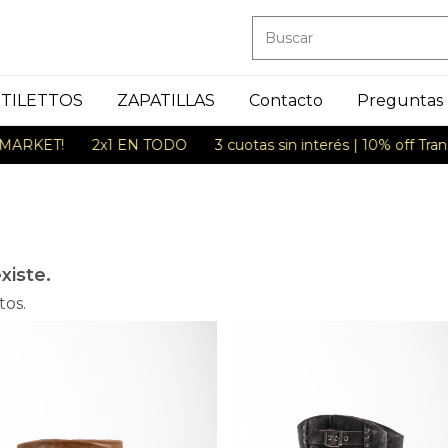
STILETTOS
ZAPATILLAS
Contacto
Preguntas
2x1 EN TODO
3 cuotas sin interés | 10% off Transferencia
xiste.
tos.