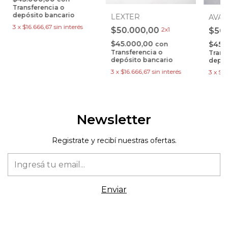
Transferencia o
depósito bancario
LEXTER
AVA
3
x
$16.666,67
sin interés
$50.000,00
2x1
$50
$45.000,00
$45.
con
Transferencia o
Trans
depósito bancario
depós
3
x
$16.666,67
sin interés
3
x
$16
Newsletter
Registrate y recibí nuestras ofertas.