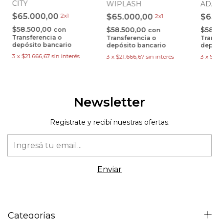
CITY
WIPLASH
ADA
$65.000,00
2x1
$65.000,00
2x1
$65
$58.500,00
$58.500,00
$58.
con
con
Transferencia o
Transferencia o
Trans
depósito bancario
depósito bancario
depós
3
x
$21.666,67
sin interés
3
x
$21.666,67
sin interés
3
x
$21
Newsletter
Registrate y recibí nuestras ofertas.
Categorías