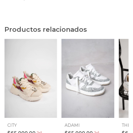
Productos relacionados
CITY
THR
ADAMI
2x1
2x1