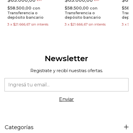
$65.000,00
$65
$65.000,00
$58.500,00
$58.
$58.500,00
con
con
Transferencia o
Trans
Transferencia o
depósito bancario
depós
depósito bancario
3
x
$21.666,67
sin interés
3
x
$21
3
x
$21.666,67
sin interés
Newsletter
Registrate y recibí nuestras ofertas.
Categorías